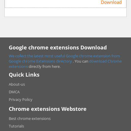
Download
Google chrome extensions Download
We collect the latest most useful Google chrome extension from
Google chrome
Extensions directory
. You can
download Chrome
extensions
directly from here.
Quick Links
About-us
DMCA
Privacy Policy
Chrome extensions Webstore
Best chrome extensions
Tutorials