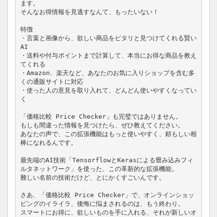
ます。

そんなお得情報を見逃すなんて、もったいない！

特徴

・言葉と画像から、欲しい商品をピタリと見つけてくれる賢い
AI

・送料や付与ポイントまで計算して、本当にお得な商品を教え
てくれる

・Amazon、楽天など、あなたのお気に入りショップを含む多
くの通販サイトに対応

・使った人の意見を取り入れて、どんどん使いやすくなってい
く

「価格比較 Price Checker」も完璧ではありません。

もしも間違った情報を見つけたら、ぜひ教えてください。

あなたの声で、この拡張機能はもっと使いやすく、頼もしい相
棒になれるんです。

最先端のAI技術「TensorflowとKerasによる畳み込みフィ
ルタネットワーク」を使った、この革新的な拡張機能。

難しい名前の技術だけど、とにかくすごいんです。

さあ、「価格比較 Price Checker」で、オンラインショッ
ピングのイライラ、後悔に悩まされるのは、もう終わり。

スマートにお得に、欲しいものを手に入れる、それが新しいオ