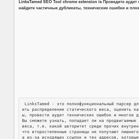
LinksTamed SEO Tool chrome extension is Проведите аудит 
найдите частичные дубликаты, технические ошибки и плох
 LinksTamed - это полнофункциональный парсер для аудита сайта, который позволяет провер
ить распределение статического веса, оценить ка
ы, провести аудит технических ошибок и многое др
Вы сможете узнать, попадает ли на продвигаемые 
веса, т.е. какой авторитет среди прочих внутрен
что второстепенные страницы не получают лишнего
а из-за исходящих ссылок и тех адресов, которые