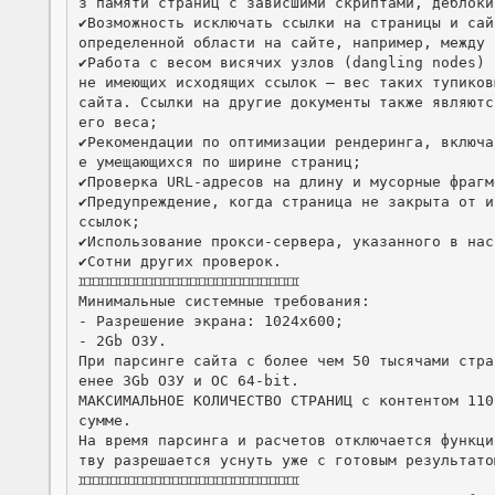
з памяти страниц с зависшими скриптами, деблоки
✔️Возможность исключать ссылки на страницы и сай
определенной области на сайте, например, между 
✔️Работа с весом висячих узлов (dangling nodes) 
не имеющих исходящих ссылок – вес таких тупиков
сайта. Ссылки на другие документы также являютс
его веса;

✔️Рекомендации по оптимизации рендеринга, включ
е умещающихся по ширине страниц;

✔️Проверка URL-адресов на длину и мусорные фрагме
✔️Предупреждение, когда страница не закрыта от и
ссылок;

✔️Использование прокси-сервера, указанного в нас
✔️Сотни других проверок.

♊️♊️♊️♊️♊️♊️♊️♊️♊️♊️♊️♊️♊️♊️♊️♊️♊️♊️♊️♊️♊️♊️♊️♊️♊️

Минимальные системные требования:

- Разрешение экрана: 1024x600;

- 2Gb ОЗУ.

При парсинге сайта с более чем 50 тысячами стра
енее 3Gb ОЗУ и ОС 64-bit.

МАКСИМАЛЬНОЕ КОЛИЧЕСТВО СТРАНИЦ с контентом 110
сумме.

На время парсинга и расчетов отключается функци
тву разрешается уснуть уже с готовым результатом
♊️♊️♊️♊️♊️♊️♊️♊️♊️♊️♊️♊️♊️♊️♊️♊️♊️♊️♊️♊️♊️♊️♊️♊️♊️
