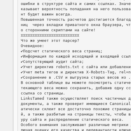
ошибки в структуре сайта и самих ссылках. Значе
казывает вероятность попадания на него пользова
нт будет важен всегда.

Повышенная точность расчетов достигается благод
ниц  через вкладки приватного окна браузера, чт
о сторонними скриптами на сайте!

♊️♊️♊️♊️♊️♊️♊️♊️♊️♊️♊️♊️♊️♊️♊️♊️♊️♊️♊️♊️♊️♊️♊️♊️♊️

Что же умеет этот парсер?

Очевидное:

✔️Подсчет статического веса страниц;

✔️Информация по каждой исходящей и входящей ссылк
✔️Сопутствующий аудит сайта;

✔️Учет директив robots.txt с сайта или добавлени
✔️Учет meta тегов и директив X-Robots-Tag, rel=n
✔️Сохранение в .CSV и выгрузка старых весов из .C
В основной таблице вы можете посмотреть статиче
текающего веса можно сохранить, добавив одну сс
ссылка со страницы.

LinksTamed также осуществляет поиск частичных д
документы, а также проверит имеющиеся Canonical
атически склеит все достаточно похожие страницы
й, а также разбитые на страницы тексты, чтобы в
уру сайта и распределение статического веса.

Особого внимания заслуживают различные метрики 
лючая оценку его качества и релевантности ключе