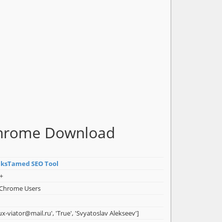
Chrome Download
nksTamed SEO Tool
+
 Chrome Users
ux-viator@mail.ru', 'True', 'Svyatoslav Alekseev']