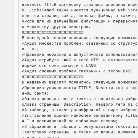
вантного TITLE-заголовку страницы описания изобр
В  LinksTamed также имеется функционал Web Scra
поля со страниц сайта, включая файлы, а также д
числе для их дальнейшей фильтрации и перерасчёт
к множеству других фильтров.

♊️♊️♊️♊️♊️♊️♊️♊️♊️♊️♊️♊️♊️♊️♊️♊️♊️♊️♊️♊️♊️♊️♊️♊️♊️

В последней версии появились следующие возможнос
✔️Аудит множества проблем, связанных со структур
и т.п.;

✔️Проверка иерархии и допустимости использования
✔️Аудит атрибута LANG в теге HTML и автоматичес
веркой его сочетаемости с LANG;

✔️Аудит сложных проблем связанных с тегом BASE.

♊️♊️♊️♊️♊️♊️♊️♊️♊️♊️♊️♊️♊️♊️♊️♊️♊️♊️♊️♊️♊️♊️♊️♊️♊️

В недавних версиях появились следующие возможнос
✔️Проверка уникальности TITLE, Description и пе
аниц сайта;

✔️Оценка релевантности текста относительно избр
оловка страницы, Description, первого тега H1 с
ой таблице, а также расшифровкой в виде избранны
✔️Выставление оценки наиболее релевантному TITLE
ALT и расшифровкой по избранным словам;

✔️Отображение в таблице с результатами текста и
-заголовок страницы, а также их длины, включая 
х длин в аудите;
