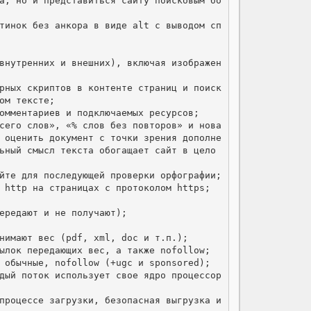
та, но и представиться сайту поисковым бо
ртинок без анкора в виде alt с выводом сп
(внутренних и внешних), включая изображен
рных скриптов в контенте страниц и поиск 
м тексте;

омментариев и подключаемых ресурсов;

всего слов», «% слов без повторов» и нова
 оценить документ с точки зрения дополне
ьный смысл текста обогащает сайт в цело
йте для последующей проверки орфографии;

 http на страницах с протоколом https;

ередают и не получают);

нимают вес (pdf, xml, doc и т.п.);

ылок передающих вес, а также nofollow;

 обычные, nofollow (+ugc и sponsored);

ждый поток использует свое ядро процессор
 процессе загрузки, безопасная выгрузка и