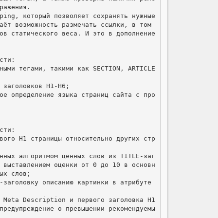
ажения.

ping, который позволяет сохранять нужные 
аёт возможность размечать ссылки, в том 
ов статического веса. И это в дополнение 
ти:

ными тегами, такими как SECTION, ARTICLE 
 заголовков H1-H6;

кое определение языка страниц сайта с про
ти:

рвого H1 страницы относительно других стр
анных алгоритмом ценных слов из TITLE-заг
 выставлением оценки от 0 до 10 в основн
х слов;

-заголовку описанию картинки в атрибуте 
з Мeta Description и первого заголовка H1
предупреждение о превышении рекомендуемы