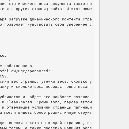
ние статического веса документа также по
теля с других страниц сайта. И этот моме
аря загрузке динамического контента стра
о позволяет чувствовать себя увереннее с
е;

е собственного;

ofollow/ugc/sponsored;

SV.

ский вес страниц, утечки веса, сколько у
ылку и сколько веса передаст одна новая 
убликатов и найдет все наиболее похожие 
 и Clean-param. Кроме того, парсер автом
 и отвечающие условиям страницы пагинаци
ы могли видеть более реалистичную структ
для оценки текста на каждой странице, вк
вым тегам, а также проверка наличия реле