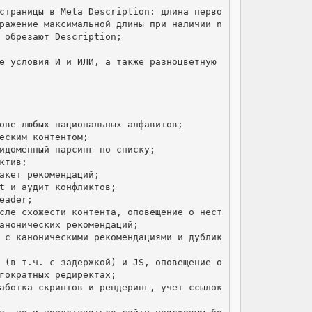
 страницы в Meta Description: длина перво
ражение максимальной длины при наличии n
 обрезают Description;

е условия И и ИЛИ, а также разноцветную 
ове любых национальных алфавитов;

еским контентом;

идоменный парсинг по списку;

тив;

акет рекомендаций;

t и аудит конфликтов;

eader;

исле схожести контента, оповещение о нест
анонических рекомендаций;

й с каноническими рекомендациями и дублик
 (в т.ч. с задержкой) и JS, оповещение о 
гократных редиректах;

аботка скриптов и рендеринг, учет ссылок 