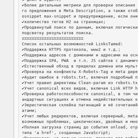
✔️Более детальные метрики для проверки описания
го предложения в Meta Description, а также отоб
osnippet max-snippet и предупреждение, если они
✔️количество тегов H2 на страницах;

✔️Продвинутый поиск по данным, включая логически
подсветку результатов поиска.

♊️♊️♊️♊️♊️♊️♊️♊️♊️♊️♊️♊️♊️♊️♊️♊️♊️♊️♊️♊️♊️♊️♊️♊️♊️

Список остальных возможностей LinksTamed:

✔️Поддержка HTTPS протокола, www2 и т.д.;

✔️Поддержка адресов с доменами и адресами на осн
✔️Поддержка SPA, PWA  и т.п. JS сайтов с динамич
✔️Естественный обход в пределах домена или мульт
✔️Проверка на конфликты X-Robots-Tag и meta дирек
✔️Аудит ошибок в robots.txt, включая подробный п
✔️Учет правил директивы Clean-param из robots.tx
✔️Учет canonical всех видов, включая Link HTTP h
✔️Проверка работоспособности canonical, в том ч
андартных ситуациях и отмена недействительных к
✔️Эвристическая склейка пагинаций и её сочетани
атами;

✔️Учет любых редиректов, включая серверный, meta
возможных проблемах, циклических, двойных и мно
✔️Полная загрузка страниц до события onload, отр
типа 'a href', созданных JavaScript;
