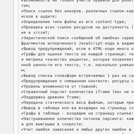
✔️Возможность не только учесть правила для робо
том;

✔️Поиск ссылок без анкоров, различных ссылок-ка
исков в аудите;

✔️Определение типа файла из его content-type;

✔️Проверка всех ссылок ресурсов на доступность 
ия в srcset;

✔️Эвристической поиск сообщений об ошибках серве
фрагментов испорченного JavaScript-кода в видимо
✔️Вывод предупреждений, если в HTML-коде много к
✔️Графы для оценки текста на каждой странице: «
я метрика «качество акцента», которая позволяет
нной ценности его текста, т.е. насколько уникал
м;

✔️Вывод списка словоформ встречаемых 1 раз на са
✔️Предупреждения о смешанном контенте: ресурсы с
✔️Уровень вложенности от главной;

✔️Справочный подсчет количества iframe (вес не п
✔️Поддержка древних frame;

✔️Передача статического веса файлам, которые при
✔️Вывод в таблице кол-ва входящих на страницу сс
✔️Графа в таблице - входящие на страницу ссылки:
✔️Настраиваемое количество потоков парсинга: ка
а для выигрыша в скорости;

✔️Учет ошибок зависания и любых других ошибок в