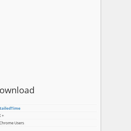
Download
tailedTime
K +
 Chrome Users