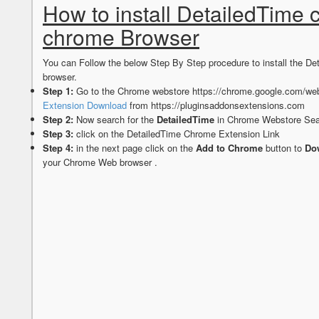
How to install DetailedTime 
chrome Browser
You can Follow the below Step By Step procedure to install the 
browser.
Step 1:
Go to the Chrome webstore https://chrome.google.com/web
Extension Download
from https://pluginsaddonsextensions.com
Step 2:
Now search for the
DetailedTime
in Chrome Webstore Sear
Step 3:
click on the DetailedTime Chrome Extension Link
Step 4:
in the next page click on the
Add to Chrome
button to
Dow
your Chrome Web browser .