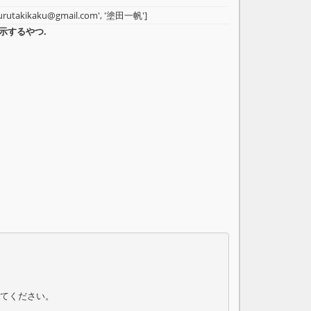
nurutakikaku@gmail.com', '塗田一帆']
刻を表示するやつ.
てください。
